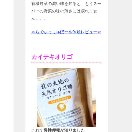
有機野菜の濃い味を知ると、もうスー
パーの野菜の味の薄さには戻れませ
ん。。。
≫らでぃっしゅぼーや体験レビュー≪
カイテキオリゴ
これで
慢性便秘が治りました