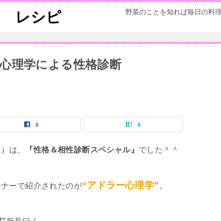
野菜のことを知れば毎日の料
ん レシピ
心理学による性格診断
0
0
送）は、
『性格＆相性診断スペシャル』
でした＾＾
“アドラー心理学”
ーナーで紹介されたのが
。