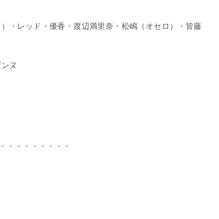
中）・レッド・優香・渡辺満里奈・松嶋（オセロ）・皆藤
ザンヌ
。。。。。。。。。。