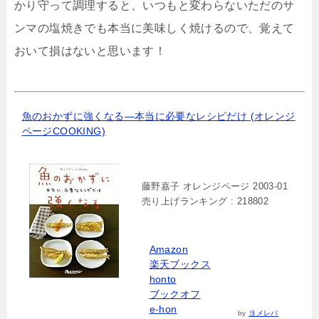
かり守って調理すると、いつもと変わらないただのサ
ンマの塩焼きでも本当に美味しく焼けるので、覚えて
おいて損はないと思います！
魚のおかずに強くなる―本当に必要なレシピだけ (オレンジ
ページCOOKING)
藤野嘉子 オレンジページ 2003-01
売り上げランキング : 218802
Amazon
楽天ブックス
honto
ブックオフ
e-hon
by
ヨメレバ