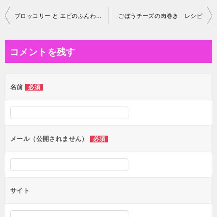
投
ブロッコリー と エビのふんわりあんかけ レシピ
ごぼうチーズの肉巻き レシピ
稿
ナ
コメントを残す
ビ
ゲ
名前
必須
ー
シ
ョ
ン
メール（公開されません）
必須
サイト