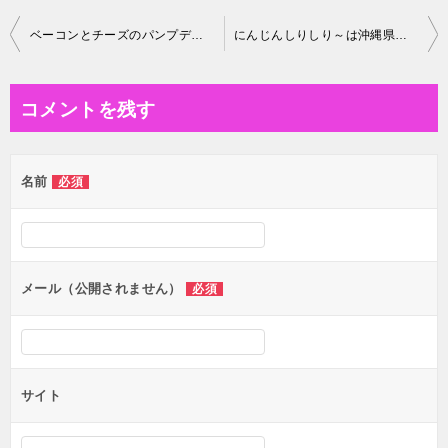
投
ベーコンとチーズのパンプディング 簡単レシピ
にんじんしりしり～は沖縄県民のソウルフード
稿
ナ
コメントを残す
ビ
ゲ
名前
必須
ー
シ
ョ
ン
メール（公開されません）
必須
サイト