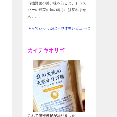
有機野菜の濃い味を知ると、もうスー
パーの野菜の味の薄さには戻れませ
ん。。。
≫らでぃっしゅぼーや体験レビュー≪
カイテキオリゴ
これで
慢性便秘が治りました