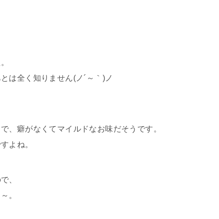
た。
は全く知りません(ノ´～｀)ノ
うで、癖がなくてマイルドなお味だそうです。
ですよね。
ので、
よ～。