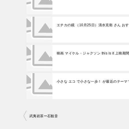
エチカの鏡 （10月25日）清水克衛 さん お
映画 マイケル・ジャクソン this is it 上映
小さな エコ で小さな一歩！ が最近のテーマ
投
武夷岩茶ー石観音
稿