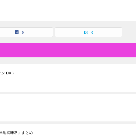
0
0
 DX )
当地調味料』まとめ