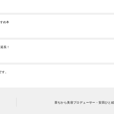
すすめ本
期間延長！
です。
茶ぢから美容プロデューサー・安田ひと