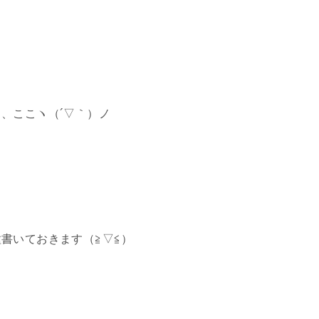
、ここヽ（´▽｀）ノ
書いておきます（≧▽≦）