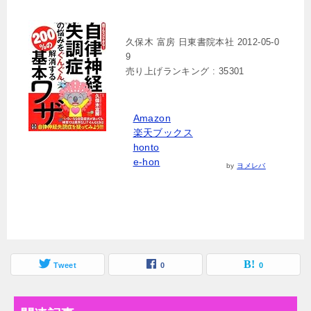
久保木 富房 日東書院本社 2012-05-0
9
売り上げランキング : 35301
Amazon
楽天ブックス
honto
e-hon
by
ヨメレバ
Tweet
0
0