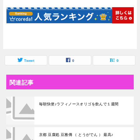
Tweet
0
0
関連記事
毎朝快便♪ラフィノースオリゴを飲んで１週間
京都 豆腐処 豆雅傳 （ とうがでん ） 最高♪