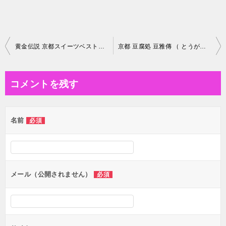
投
黄金伝説 京都スイーツベスト30 -その2-
京都 豆腐処 豆雅傳 （ とうがでん ） 最高♪
稿
ナ
コメントを残す
ビ
ゲ
名前
必須
ー
シ
ョ
ン
メール（公開されません）
必須