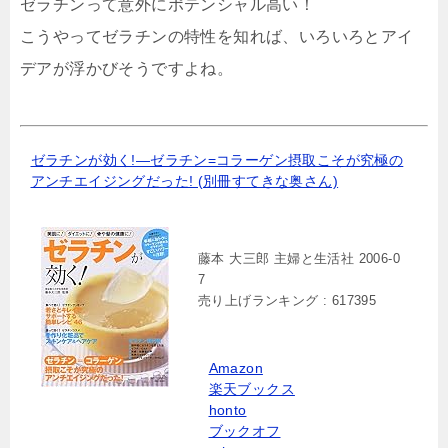
ゼラチンって意外にポテンシャル高い！
こうやってゼラチンの特性を知れば、いろいろとアイ
デアが浮かびそうですよね。
ゼラチンが効く!―ゼラチン=コラーゲン摂取こそが究極の
アンチエイジングだった! (別冊すてきな奥さん)
藤本 大三郎 主婦と生活社 2006-0
7
売り上げランキング : 617395
Amazon
楽天ブックス
honto
ブックオフ