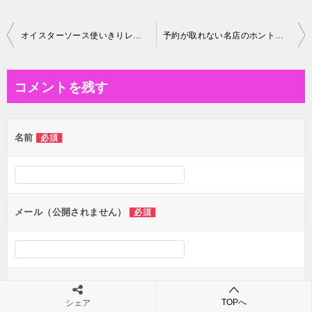
投
オイスターソース使いきりレシピ！エリンギがあわびになるレシピ
予約が取れない名店のホントは教えたくない極上ミートソースレシピ
稿
ナ
コメントを残す
ビ
ゲ
名前
必須
ー
シ
ョ
ン
メール（公開されません）
必須
サイト
TOPへ
シェア