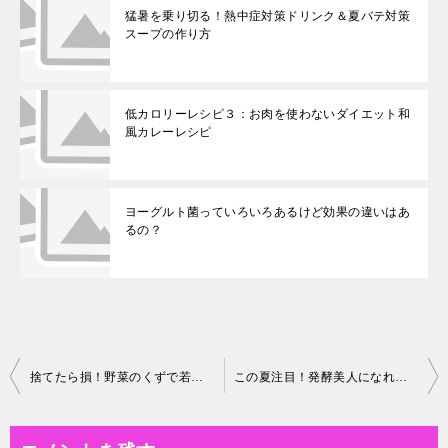
猛暑を乗り切る！熱中症対策ドリンク＆夏バテ対策
スープの作り方
低カロリーレシピ３：お肉を使わないダイエット和
風カレーレシピ
ヨーグルト菌っていろいろあるけど効果の違いはあ
るの？
投
捨てたら損！野菜のくずで若返り&免疫力アップの魔法のスープができる！
この夏注目！発酵美人になれる”水キムチ”パワーと作り方
稿
ナ