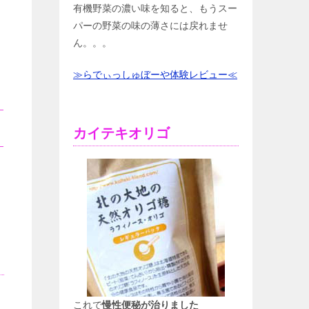
有機野菜の濃い味を知ると、もうスー
パーの野菜の味の薄さには戻れませ
ん。。。
≫らでぃっしゅぼーや体験レビュー≪
カイテキオリゴ
これで
慢性便秘が治りました