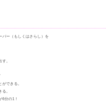
ーパー（もしくはさらし）を
出す。
ズ
とができる。
きる。
6分の1！