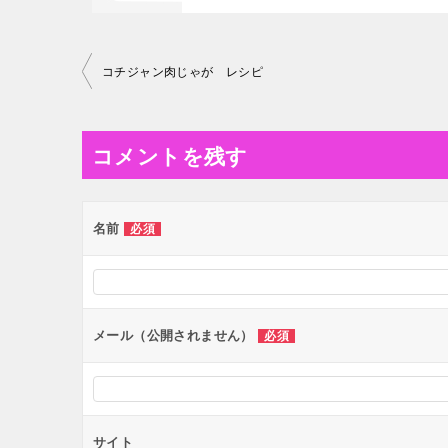
投
コチジャン肉じゃが レシピ
稿
ナ
コメントを残す
ビ
ゲ
ー
名前
必須
シ
ョ
ン
メール（公開されません）
必須
サイト