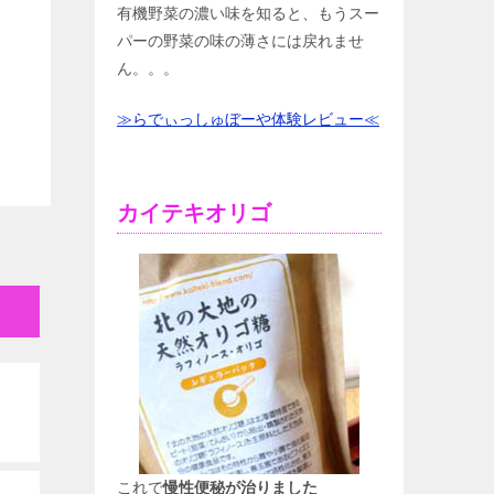
有機野菜の濃い味を知ると、もうスー
パーの野菜の味の薄さには戻れませ
ん。。。
≫らでぃっしゅぼーや体験レビュー≪
カイテキオリゴ
これで
慢性便秘が治りました