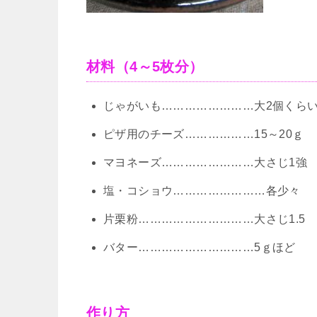
材料（4～5枚分）
じゃがいも……………………大2個くら
ピザ用のチーズ………………15～20ｇ
マヨネーズ……………………大さじ1強
塩・コショウ……………………各少々
片栗粉…………………………大さじ1.5
バター…………………………5ｇほど
作り方