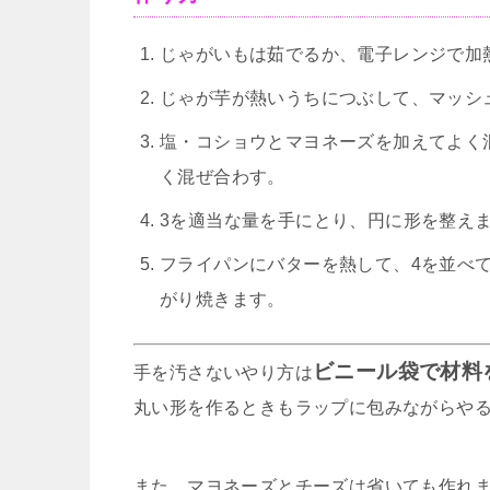
じゃがいもは茹でるか、電子レンジで加
じゃが芋が熱いうちにつぶして、マッシ
塩・コショウとマヨネーズを加えてよく
く混ぜ合わす。
3を適当な量を手にとり、円に形を整え
フライパンにバターを熱して、4を並べ
がり焼きます。
ビニール袋で材料
手を汚さないやり方は
丸い形を作るときもラップに包みながらや
また、マヨネーズとチーズは省いても作れ