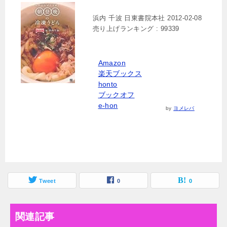
浜内 千波 日東書院本社 2012-02-08
売り上げランキング : 99339
Amazon
楽天ブックス
honto
ブックオフ
e-hon
by
ヨメレバ
Tweet
0
0
関連記事