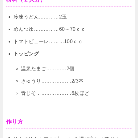
冷凍うどん…………2玉
めんつゆ……………60～70ｃｃ
トマトピューレ………100ｃｃ
トッピング
温泉たまご…………2個
きゅうり………………2/3本
青じそ…………………6枚ほど
作り方