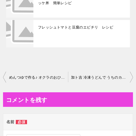
ッケ丼 簡単レシピ
フレッシュトマトと豆腐のエビチリ レシピ
投
めんつゆで作る♪ オクラのおひたし 簡単レシピ
加ト吉 冷凍うどんで うちのカレーうどん
稿
ナ
コメントを残す
ビ
ゲ
名前
必須
ー
シ