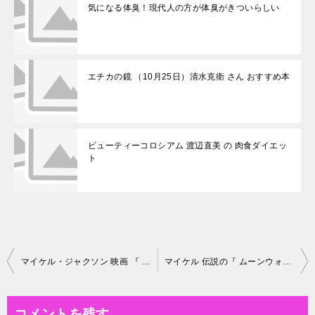
気になる体臭！現代人の方が体臭がきついらしい
エチカの鏡 （10月25日）清水克衛 さん おすすめ本
ビューティーコロシアム 渡辺直美 の 肉食ダイエッ
ト
投
マイケル・ジャクソン 映画 『 THIS IS IT 』観ました！
マイケル 伝説の『 ムーンウォーカー 』緊急公開！
稿
ナ
コメントを残す