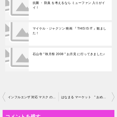
抗菌 ・ 防臭 を考えるなら ミューファン 入りがイ
イ！
マイケル・ジャクソン 映画 『 THIS IS IT 』観まし
た！
石山寺 " 秋月祭 2008 " お月見 に行ってきました♪
投
インフルエンザ 対応 マスク の種類について
はなまる マーケット ” おめざ ” 沖縄特集
稿
ナ
コメントを残す