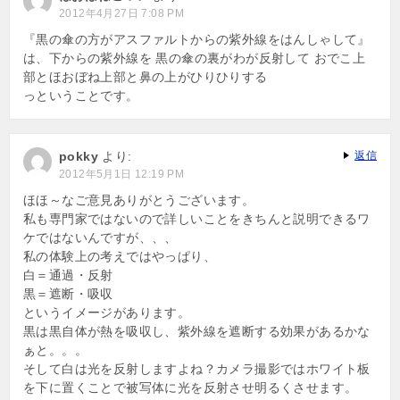
2012年4月27日 7:08 PM
『黒の傘の方がアスファルトからの紫外線をはんしゃして』
は、下からの紫外線を 黒の傘の裏がわが反射して おでこ上
部とほおぼね上部と鼻の上がひりひりする
っということです。
pokky
より:
返信
2012年5月1日 12:19 PM
ほほ～なご意見ありがとうございます。
私も専門家ではないので詳しいことをきちんと説明できるワ
ケではないんですが、、、
私の体験上の考えではやっぱり、
白＝通過・反射
黒＝遮断・吸収
というイメージがあります。
黒は黒自体が熱を吸収し、紫外線を遮断する効果があるかな
ぁと。。。
そして白は光を反射しますよね？カメラ撮影ではホワイト板
を下に置くことで被写体に光を反射させ明るくさせます。