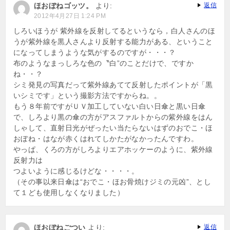
ほおぼねゴッツ。
より:
返信
ョ
2012年4月27日 1:24 PM
ン
しろいほうが 紫外線を反射してるというなら，白人さんのほ
うが紫外線を黒人さんより反射する能力がある、ということ
になってしまうような気がするのですが・・・？
布のようなまっしろな色の〝白”のことだけで、ですか
ね・・？
シミ発見の写真だって紫外線あてて反射したポイントが「黒
いシミです」という撮影方法ですからね。。
もう８年前ですがＵＶ加工していない白い日傘と黒い日傘
で、しろより黒の傘の方がアスファルトからの紫外線をはん
しゃして、直射日光がぜったい当たらないはずのおでこ・ほ
おぼね・はなが赤くはれてしかたがなかったんですわ。
やっぱ、くろの方がしろよりエアホッケーのように、紫外線
反射力は
つよいように感じるけどな・・・・。
（その事以来日傘は“おでこ・ほお骨焼けジミの元凶”、とし
て１ども使用しなくなりました）
ほおぼねごつい
より:
返信