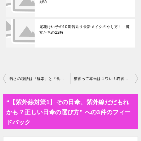
顔術
尾花けい子の10歳若返り最新メイクのやり方！・魔
女たちの22時
投
若さの秘訣は『酵素』と『食べ順』にある！
猫背って本当はコワい！猫背解消ストレッチ法
稿
ナ
“【紫外線対策1】その日傘、紫外線だだもれ
ビ
かも？正しい日傘の選び方” への3件のフィー
ゲ
ドバック
ー
シ