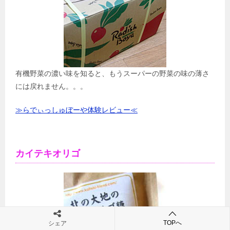
有機野菜の濃い味を知ると、もうスーパーの野菜の味の薄さ
には戻れません。。。
≫らでぃっしゅぼーや体験レビュー≪
カイテキオリゴ
TOPへ
シェア