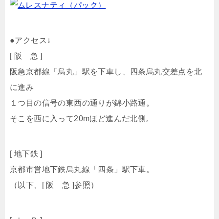
●アクセス↓
[ 阪 急 ]
阪急京都線「烏丸」駅を下車し、四条烏丸交差点を北
に進み
１つ目の信号の東西の通りが錦小路通。
そこを西に入って20mほど進んだ北側。
[ 地下鉄 ]
京都市営地下鉄烏丸線「四条」駅下車。
（以下、[ 阪 急 ]参照）