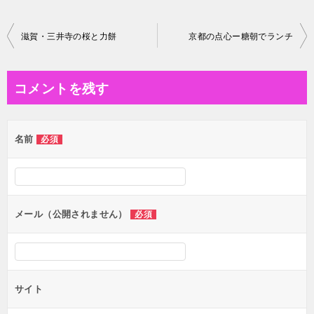
投
滋賀・三井寺の桜と力餅
京都の点心ー糖朝でランチ
稿
ナ
コメントを残す
ビ
ゲ
名前
必須
ー
シ
ョ
ン
メール（公開されません）
必須
サイト