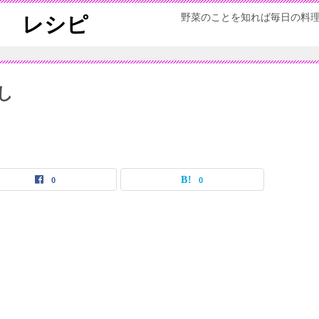
野菜のことを知れば毎日の料
ん レシピ
し
0
0