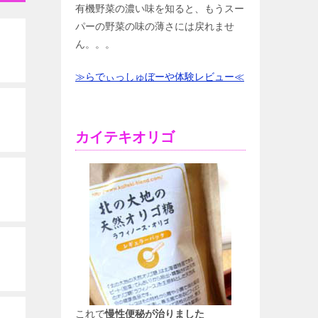
有機野菜の濃い味を知ると、もうスー
パーの野菜の味の薄さには戻れませ
ん。。。
≫らでぃっしゅぼーや体験レビュー≪
カイテキオリゴ
これで
慢性便秘が治りました