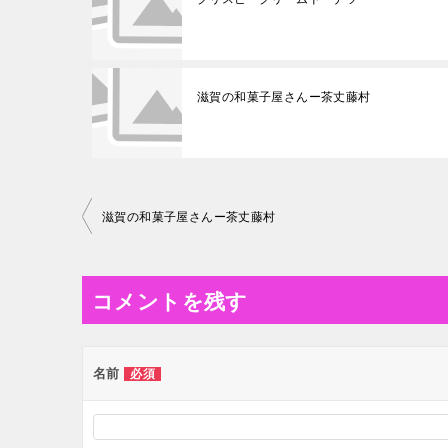
滋賀の和菓子屋さんー茶丈藤村
投
滋賀の和菓子屋さんー茶丈藤村
稿
ナ
コメントを残す
ビ
ゲ
ー
名前
必須
シ
ョ