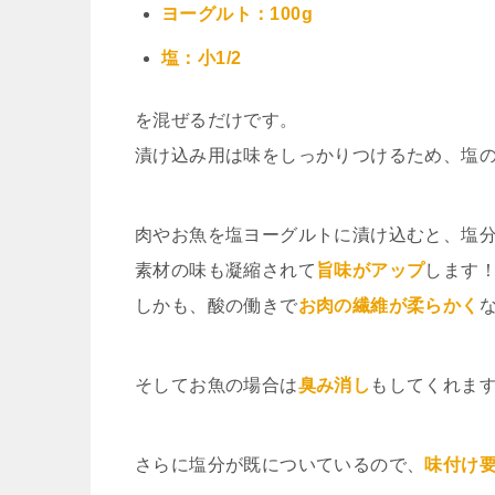
ヨーグルト：100g
塩：小1/2
を混ぜるだけです。
漬け込み用は味をしっかりつけるため、塩
肉やお魚を塩ヨーグルトに漬け込むと、塩
素材の味も凝縮されて
旨味がアップ
します
しかも、酸の働きで
お肉の繊維が柔らかく
そしてお魚の場合は
臭み消し
もしてくれま
さらに塩分が既についているので、
味付け