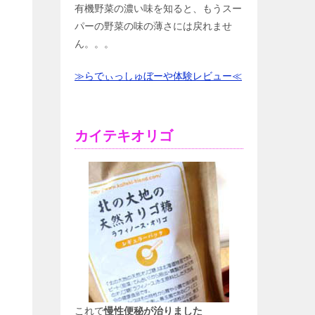
有機野菜の濃い味を知ると、もうスー
パーの野菜の味の薄さには戻れませ
ん。。。
≫らでぃっしゅぼーや体験レビュー≪
カイテキオリゴ
これで
慢性便秘が治りました