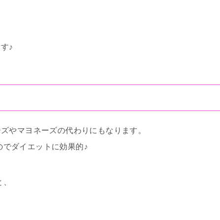
す♪
ーズやマヨネーズの代わりにもなります。
のでダイエットに効果的♪
と、