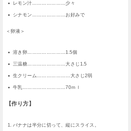
レモン汁…………………少々
シナモン…………………お好みで
＜卵液＞
溶き卵……………………1.5個
三温糖……………………大さじ1.5
生クリーム…………………大さじ2弱
牛乳………………………70ｍｌ
【作り方】
バナナは半分に切って、縦にスライス。