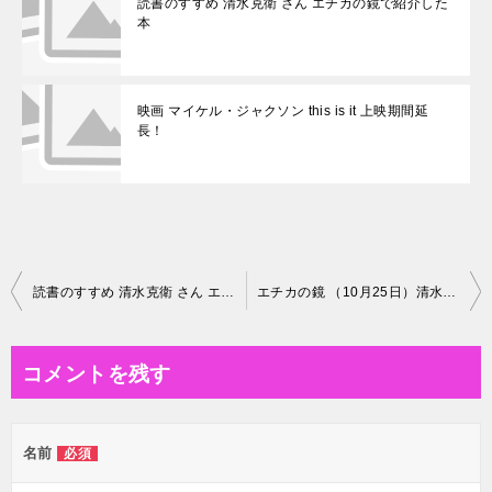
読書のすすめ 清水克衛 さん エチカの鏡で紹介した
本
映画 マイケル・ジャクソン this is it 上映期間延
長！
投
読書のすすめ 清水克衛 さん エチカの鏡で紹介した本
エチカの鏡 （10月25日）清水克衛 さん おすすめ本
稿
ナ
コメントを残す
ビ
ゲ
名前
必須
ー