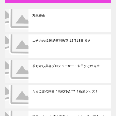
海風番茶
エチカの鏡 国語専科教室 12月13日 放送
茶ぢから美容プロデューサー・安田ひと絵先生
たまご形の陶器 " 現状打破 "？！祈願グッズ？！