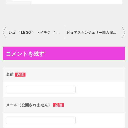
投
レゴ （ LEGO ） トイデジ （ いいとも！ で英太が紹介！）
ピュアスキンジェリー邸の潤わしき人々
稿
ナ
コメントを残す
ビ
ゲ
名前
必須
ー
シ
ョ
ン
メール（公開されません）
必須