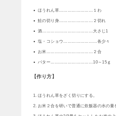
ほうれん草……………………１わ
鮭の切り身……………………２切れ
酒………………………………大さじ1
塩・コショウ……………………各少々
お米……………………………２合
バター…………………………10～15ｇ
【作り方】
ほうれん草をざく切りにする。
お米２合を研いで普通に炊飯器の水の量