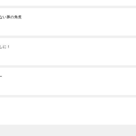
ない豚の角煮
しに！
ー