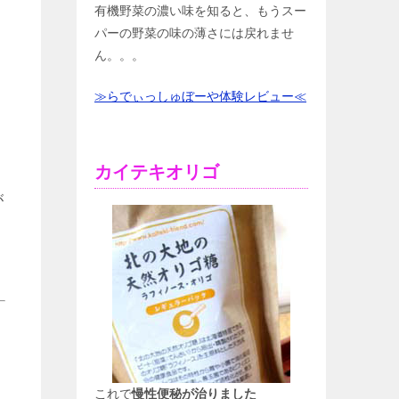
有機野菜の濃い味を知ると、もうスー
パーの野菜の味の薄さには戻れませ
ん。。。
≫らでぃっしゅぼーや体験レビュー≪
カイテキオリゴ
が
これで
慢性便秘が治りました