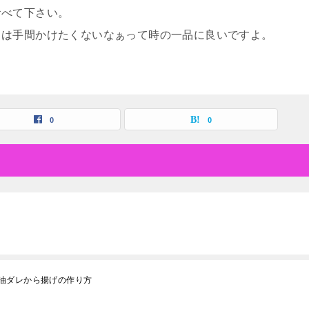
食べて下さい。
日は手間かけたくないなぁって時の一品に良いですよ。
0
0
油ダレから揚げの作り方