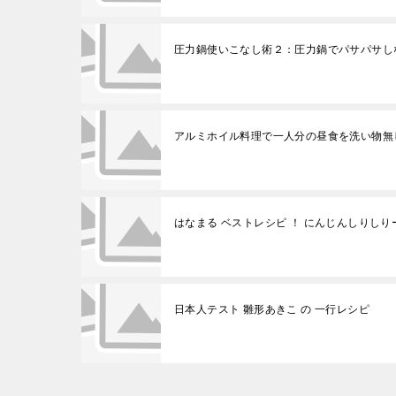
圧力鍋使いこなし術２：圧力鍋でパサパサし
アルミホイル料理で一人分の昼食を洗い物無
はなまる ベストレシピ ！ にんじんしりしり
日本人テスト 雛形あきこ の 一行レシピ