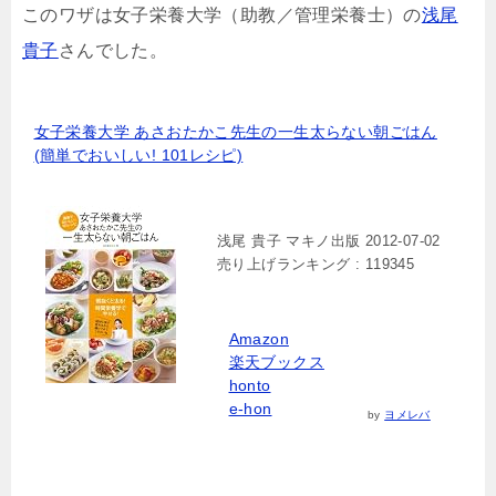
このワザは女子栄養大学（助教／管理栄養士）の
浅尾
貴子
さんでした。
女子栄養大学 あさおたかこ先生の一生太らない朝ごはん
(簡単でおいしい! 101レシピ)
浅尾 貴子 マキノ出版 2012-07-02
売り上げランキング : 119345
Amazon
楽天ブックス
honto
e-hon
by
ヨメレバ