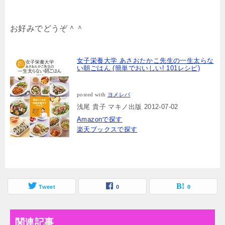
お好みでどうぞ＾＾
女子栄養大学 あさおたかこ先生の一生太らな
い朝ごはん (簡単でおいしい! 101レシピ)
posted with
ヨメレバ
浅尾 貴子 マキノ出版 2012-07-02
Amazonで探す
楽天ブックスで探す
Tweet
0
0
関連記事