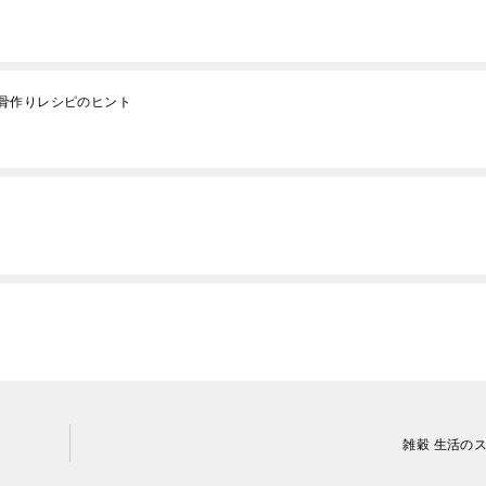
骨作りレシピのヒント
雑穀 生活の