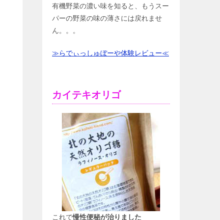
有機野菜の濃い味を知ると、もうスー
パーの野菜の味の薄さには戻れませ
ん。。。
≫らでぃっしゅぼーや体験レビュー≪
カイテキオリゴ
これで
慢性便秘が治りました