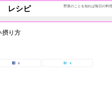
野菜のことを知れば毎日の料
ん レシピ
い摂り方
0
0