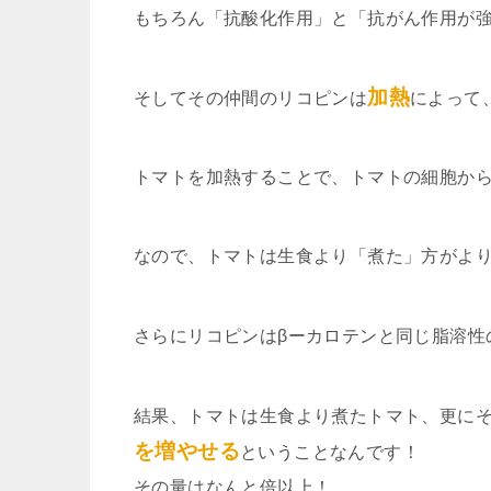
もちろん「抗酸化作用」と「抗がん作用が
加熱
そしてその仲間のリコピンは
によって
トマトを加熱することで、トマトの細胞か
なので、トマトは生食より「煮た」方がよ
さらにリコピンはβーカロテンと同じ脂溶性
結果、トマトは生食より煮たトマト、更に
を増やせる
ということなんです！
その量はなんと倍以上！